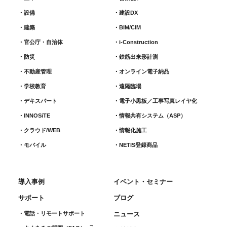
設備
建設DX
建築
BIM/CIM
官公庁・自治体
i-Construction
防災
鉄筋出来形計測​
不動産管理
オンライン電子納品
学校教育
遠隔臨場
デキスパート
電子小黒板／工事写真レイヤ化
INNOSiTE
情報共有システム（ASP）
クラウド/WEB
情報化施工
モバイル
NETIS登録商品
導入事例
イベント・セミナー
サポート
ブログ
電話・リモートサポート
ニュース