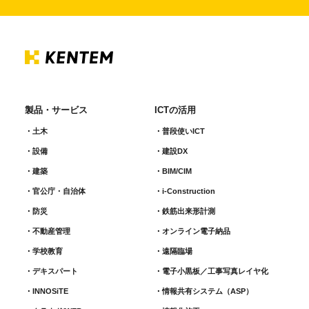
製品・サービス
ICTの活用
土木
普段使いICT
設備
建設DX
建築
BIM/CIM
官公庁・自治体
i-Construction
防災
鉄筋出来形計測​
不動産管理
オンライン電子納品
学校教育
遠隔臨場
デキスパート
電子小黒板／工事写真レイヤ化
INNOSiTE
情報共有システム（ASP）