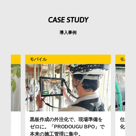
CASE STUDY
導入事例
モバイル
モバイ
的なス
黒板作成の外注化で、現場準備を
仕上げ
ゼロに。「PRODOUGU BPO」で
化。引
本来の施工管理に集中。