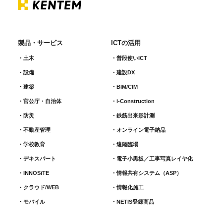
製品・サービス
ICTの活用
土木
普段使いICT
設備
建設DX
建築
BIM/CIM
官公庁・自治体
i-Construction
防災
鉄筋出来形計測​
不動産管理
オンライン電子納品
学校教育
遠隔臨場
デキスパート
電子小黒板／工事写真レイヤ化
INNOSiTE
情報共有システム（ASP）
クラウド/WEB
情報化施工
モバイル
NETIS登録商品