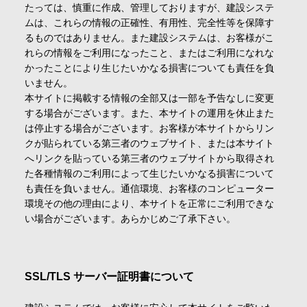
たっては、慎重に作成、管理しておりますが、建設システ
会社情報
ムは、これらの情報の正確性、有用性、完全性等を保障す
るものではありません。また建設システムは、お客様がこ
れらの情報をご利用になったこと、またはご利用になれな
採用情報
かったことにより生じたいかなる損害についても責任を負
いません。
本サイトに掲載する情報の全部又は一部を予告なしに変更
お問合せ・申込
する場合がございます。また、本サイトの運用を休止また
は停止する場合がございます。お客様が本サイトからリン
クが貼られている第三者のウェブサイト、または本サイト
へリンクを貼っている第三者のウェブサイトから取得され
資料請求
た各種情報のご利用によって生じたいかなる損害について
も責任を負いません。通信環境、お客様のコンピューター
環境その他の理由により、本サイトを正常にご利用できな
サイト内検索
い場合がございます。あらかじめご了承下さい。
マイページ
SSL/TLS サーバー証明書について