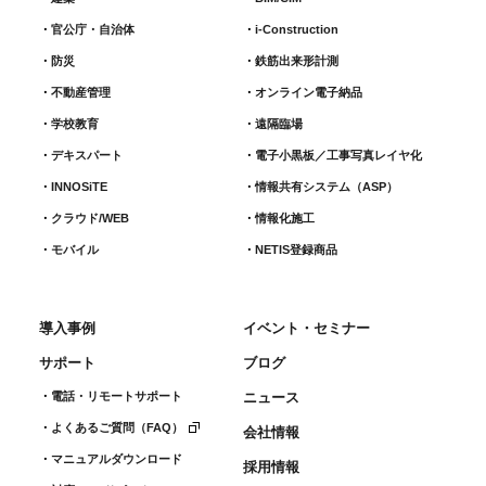
官公庁・自治体
i-Construction
防災
鉄筋出来形計測​
不動産管理
オンライン電子納品
学校教育
遠隔臨場
デキスパート
電子小黒板／工事写真レイヤ化
INNOSiTE
情報共有システム（ASP）
クラウド/WEB
情報化施工
モバイル
NETIS登録商品
導入事例
イベント・セミナー
サポート
ブログ
電話・リモートサポート
ニュース
よくあるご質問（FAQ）
会社情報
マニュアルダウンロード
採用情報