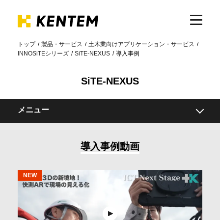
トップ
製品・サービス
土木業向けアプリケーション・サービス
INNOSiTEシリーズ
SiTE-NEXUS
導入事例
製品・サービス
SiTE-NEXUS
ICTの活用
メニュー
導入事例
概要
導入事例動画
機能
サポート
導入事例
関連製品
イベント・セミナー
動作環境