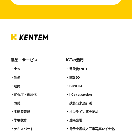
製品・サービス
ICTの活用
土木
普段使いICT
設備
建設DX
建築
BIM/CIM
官公庁・自治体
i-Construction
防災
鉄筋出来形計測​
不動産管理
オンライン電子納品
学校教育
遠隔臨場
デキスパート
電子小黒板／工事写真レイヤ化