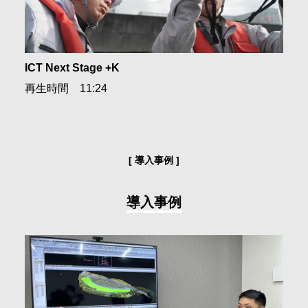
無償ビューア
会社情報
バージョンアップ情報
採用情報
ICT Next Stage +K
再生時間 11:24
お問合せ・申込
資料請求
導入事例
導入事例
サイト内検索
マイページ