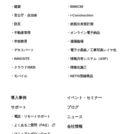
建築
BIM/CIM
官公庁・自治体
i-Construction
防災
鉄筋出来形計測​
不動産管理
オンライン電子納品
学校教育
遠隔臨場
デキスパート
電子小黒板／工事写真レイヤ化
INNOSiTE
情報共有システム（ASP）
クラウド/WEB
情報化施工
モバイル
NETIS登録商品
導入事例
イベント・セミナー
サポート
ブログ
電話・リモートサポート
ニュース
よくあるご質問（FAQ）
会社情報
マニュアルダウンロード