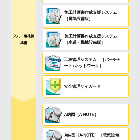
施工計画書作成支援システム
［電気設備版］
施工計画書作成支援システム
入札・落札後
［水道・機械設備版］
準備
工程管理システム ［バーチャ
ート+ネットワーク］
安全管理サイガード
A納図［A-NOTE］
A納図［A-NOTE］［電気設備