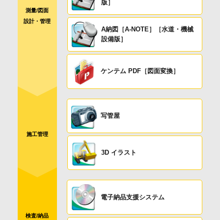
版］
測量/図面
設計・管理
A納図［A-NOTE］［水道・機械
設備版］
ケンテム PDF［図面変換］
写管屋
施工管理
3D イラスト
電子納品支援システム
検査/納品