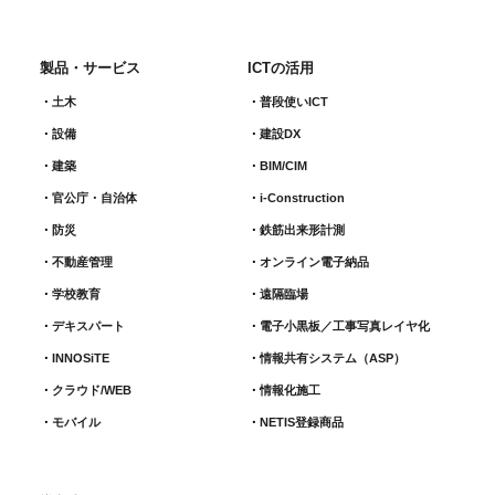
製品・サービス
ICTの活用
土木
普段使いICT
設備
建設DX
建築
BIM/CIM
官公庁・自治体
i-Construction
防災
鉄筋出来形計測​
不動産管理
オンライン電子納品
学校教育
遠隔臨場
デキスパート
電子小黒板／工事写真レイヤ化
INNOSiTE
情報共有システム（ASP）
クラウド/WEB
情報化施工
モバイル
NETIS登録商品