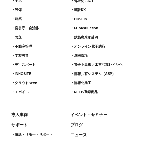
土木
普段使いICT
設備
建設DX
建築
BIM/CIM
官公庁・自治体
i-Construction
防災
鉄筋出来形計測​
不動産管理
オンライン電子納品
学校教育
遠隔臨場
デキスパート
電子小黒板／工事写真レイヤ化
INNOSiTE
情報共有システム（ASP）
クラウド/WEB
情報化施工
モバイル
NETIS登録商品
導入事例
イベント・セミナー
サポート
ブログ
電話・リモートサポート
ニュース