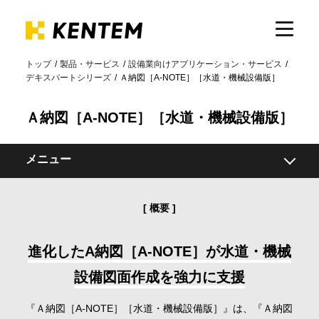
トップ
製品・サービス
設備業向けアプリケーション・サービス
デキスパートシリーズ
Ａ納図［A-NOTE］［水道・機械設備版］
製品・サービス
Ａ納図［A-NOTE］
［水道・機械設備版］
ICTの活用
メニュー
導入事例
概要
概要
機能
サポート
関連製品
進化したA納図［A-NOTE］が水道・機械
設備図面作成を強力に支援
動作環境
イベント・セミナー
『Ａ納図［A-NOTE］［水道・機械設備版］』は、『Ａ納図