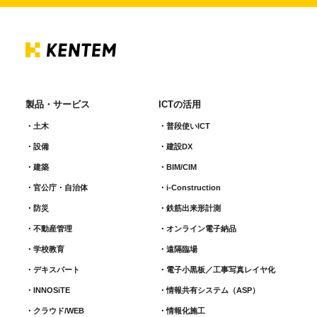
製品・サービス
ICTの活用
土木
普段使いICT
設備
建設DX
建築
BIM/CIM
官公庁・自治体
i-Construction
防災
鉄筋出来形計測​
不動産管理
オンライン電子納品
学校教育
遠隔臨場
デキスパート
電子小黒板／工事写真レイヤ化
INNOSiTE
情報共有システム（ASP）
クラウド/WEB
情報化施工