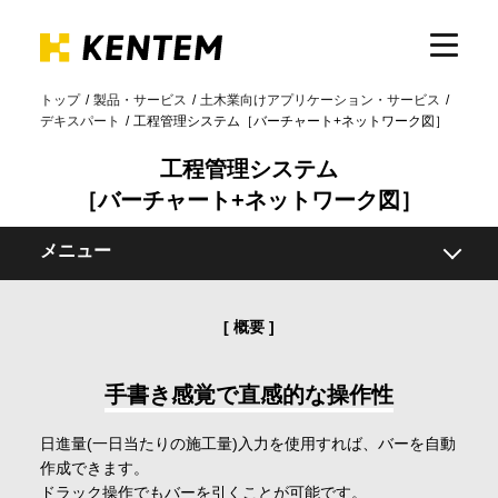
トップ
製品・サービス
土木業向けアプリケーション・サービス
デキスパート
工程管理システム［バーチャート+ネットワーク図］
製品・サービス
工程管理システム
［バーチャート+ネットワーク図］
ICTの活用
メニュー
導入事例
概要
概要
機能
サポート
関連製品
手書き感覚で直感的な操作性
動作環境
イベント・セミナー
日進量(一日当たりの施工量)入力を使用すれば、バーを自動
作成できます。
ドラック操作でもバーを引くことが可能です。