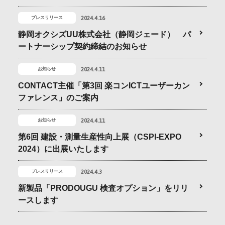
会社情報
2024.4.16
プレスリリース
静岡オクシズUU株式会社（静岡ジェード） パ
採用情報
ートナーシップ契約締結のお知らせ
2024.4.11
お知らせ
お問合せ・申込
CONTACT主催「第3回 楽コンICTユーザーカン
ファレンス」のご案内
資料請求
2024.4.11
お知らせ
第6回 建設・測量生産性向上展（CSPI-EXPO
2024）に出展いたします
サイト内検索
2024.4.3
プレスリリース
新製品「PRODOUGU 検査オプション」をリリ
ースします
マイページ