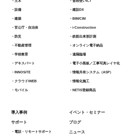
土木
普段使いICT
設備
建設DX
建築
BIM/CIM
官公庁・自治体
i-Construction
防災
鉄筋出来形計測​
不動産管理
オンライン電子納品
学校教育
遠隔臨場
デキスパート
電子小黒板／工事写真レイヤ化
INNOSiTE
情報共有システム（ASP）
クラウド/WEB
情報化施工
モバイル
NETIS登録商品
導入事例
イベント・セミナー
サポート
ブログ
電話・リモートサポート
ニュース