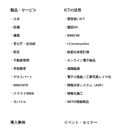
製品・サービス
ICTの活用
土木
普段使いICT
設備
建設DX
建築
BIM/CIM
官公庁・自治体
i-Construction
防災
鉄筋出来形計測​
不動産管理
オンライン電子納品
学校教育
遠隔臨場
デキスパート
電子小黒板／工事写真レイヤ化
INNOSiTE
情報共有システム（ASP）
クラウド/WEB
情報化施工
モバイル
NETIS登録商品
導入事例
イベント・セミナー