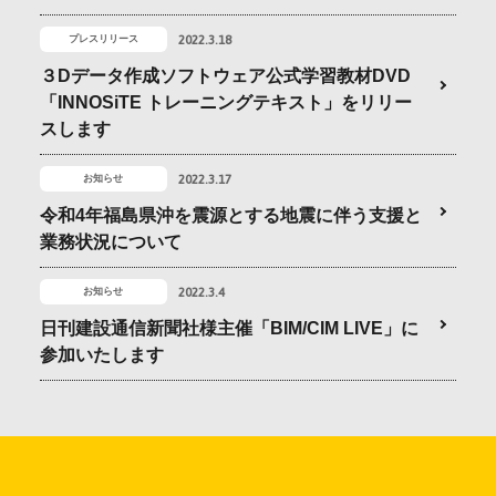
会社情報
2022.3.18
プレスリリース
３Dデータ作成ソフトウェア公式学習教材DVD
採用情報
「INNOSiTE トレーニングテキスト」をリリー
スします
お問合せ・申込
2022.3.17
お知らせ
令和4年福島県沖を震源とする地震に伴う支援と
業務状況について
資料請求
2022.3.4
お知らせ
日刊建設通信新聞社様主催「BIM/CIM LIVE」に
サイト内検索
参加いたします
マイページ