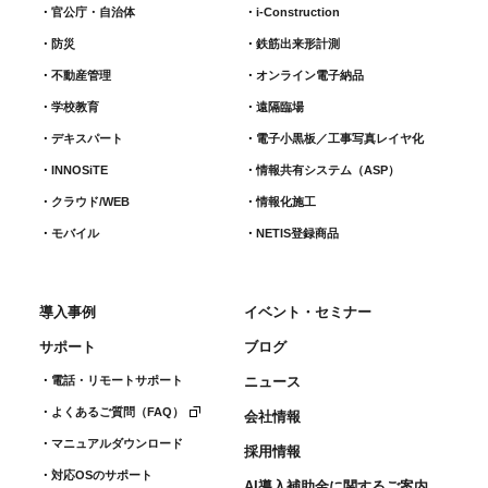
官公庁・自治体
i-Construction
防災
鉄筋出来形計測​
不動産管理
オンライン電子納品
学校教育
遠隔臨場
デキスパート
電子小黒板／工事写真レイヤ化
INNOSiTE
情報共有システム（ASP）
クラウド/WEB
情報化施工
モバイル
NETIS登録商品
導入事例
イベント・セミナー
サポート
ブログ
電話・リモートサポート
ニュース
よくあるご質問（FAQ）
会社情報
マニュアルダウンロード
採用情報
対応OSのサポート
AI導入補助金に関するご案内