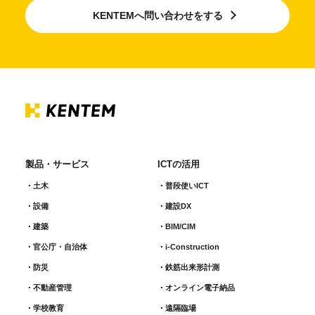
KENTEMへ問い合わせをする
製品・サービス
ICTの活用
土木
普段使いICT
設備
建設DX
建築
BIM/CIM
官公庁・自治体
i-Construction
防災
鉄筋出来形計測​
不動産管理
オンライン電子納品
学校教育
遠隔臨場