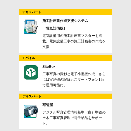
デキスパート
施工計画書作成支援システム
［電気設備版］
電気設備用の施工計画書マスターを搭
載。電気設備工事の施工計画書の作成を
支援。
モバイル
SiteBox
工事写真の撮影と電子小黒板作成、さら
には実測値の記録もスマートフォン1台
で運用可能に。
デキスパート
写管屋
デジタル写真管理情報基準（案）準拠の
土木工事写真管理で電子納品をサポー
ト。