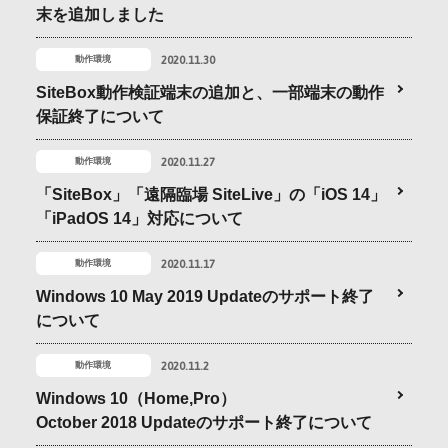
末を追加しました
会社情報
2020.11.30
動作環境
採用情報
SiteBox動作検証端末の追加と、一部端末の動作
保証終了について
お問合せ・申込
2020.11.27
動作環境
「SiteBox」「遠隔臨場 SiteLive」の「iOS 14」
「iPadOS 14」対応について
資料請求
2020.11.17
動作環境
Windows 10 May 2019 Updateのサポート終了
サイト内検索
について
2020.11.2
動作環境
Windows 10（Home,Pro）
マイページ
October 2018 Updateのサポート終了について