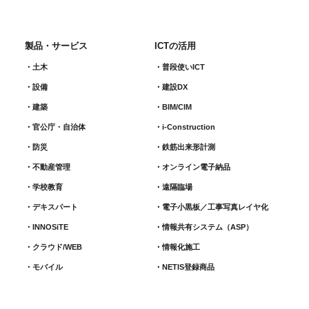
製品・サービス
ICTの活用
土木
普段使いICT
設備
建設DX
建築
BIM/CIM
官公庁・自治体
i-Construction
防災
鉄筋出来形計測​
不動産管理
オンライン電子納品
学校教育
遠隔臨場
デキスパート
電子小黒板／工事写真レイヤ化
INNOSiTE
情報共有システム（ASP）
クラウド/WEB
情報化施工
モバイル
NETIS登録商品