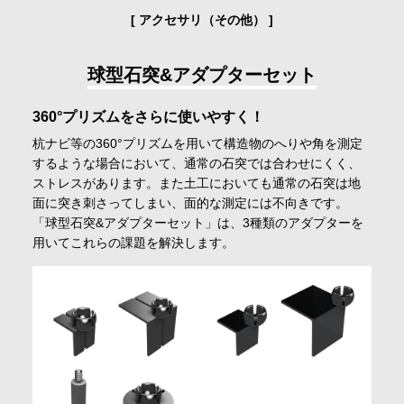
会社情報
アクセサリ（その他）
タフブック
AGM G3
球型石突&アダプターセット
採用情報
その他
360°プリズムをさらに使いやすく！
要領・基準
杭ナビ等の360°プリズムを用いて構造物のへりや角を測定
お問合せ・申込
するような場合において、通常の石突では合わせにくく、
関連製品
ストレスがあります。また土工においても通常の石突は地
動作環境
面に突き刺さってしまい、面的な測定には不向きです。
資料請求
「球型石突&アダプターセット」は、3種類のアダプターを
用いてこれらの課題を解決します。
サイト内検索
マイページ