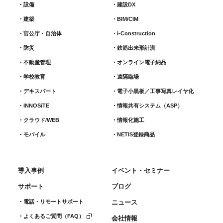
設備
建設DX
建築
BIM/CIM
官公庁・自治体
i-Construction
防災
鉄筋出来形計測​
不動産管理
オンライン電子納品
学校教育
遠隔臨場
デキスパート
電子小黒板／工事写真レイヤ化
INNOSiTE
情報共有システム（ASP）
クラウド/WEB
情報化施工
モバイル
NETIS登録商品
導入事例
イベント・セミナー
サポート
ブログ
電話・リモートサポート
ニュース
よくあるご質問（FAQ）
会社情報