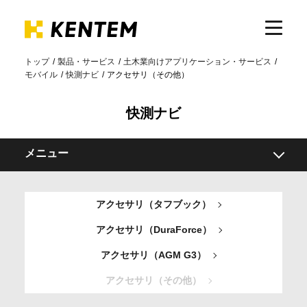
トップ
製品・サービス
土木業向けアプリケーション・サービス
モバイル
快測ナビ
アクセサリ（その他）
製品・サービス
快測ナビ
ICTの活用
メニュー
導入事例
概要
アクセサリ（タフブック）
機能
サポート
アクセサリ（DuraForce）
プラン
アクセサリ（AGM G3）
導入事例
イベント・セミナー
アクセサリ（その他）
アクセサリ