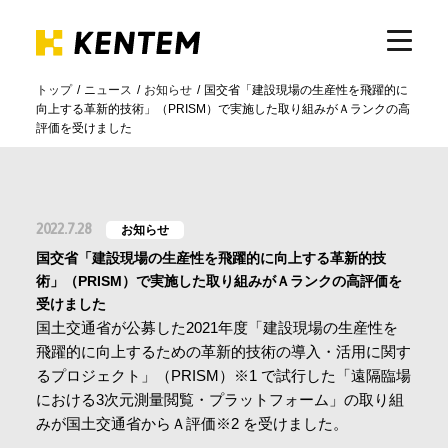
トップ
ニュース
お知らせ
国交省「建設現場の生産性を飛躍的に
向上する革新的技術」（PRISM）で実施した取り組みがＡランクの高
製品・サービス
評価を受けました
ICTの活用
2022.7.28
お知らせ
導入事例
国交省「建設現場の生産性を飛躍的に向上する革新的技
術」（PRISM）で実施した取り組みがＡランクの高評価を
受けました
サポート
国土交通省が公募した2021年度「建設現場の生産性を
飛躍的に向上するための革新的技術の導入・活用に関す
るプロジェクト」（PRISM）※1 で試行した「遠隔臨場
イベント・セミナー
における3次元測量閲覧・プラットフォーム」の取り組
みが国土交通省からＡ評価※2 を受けました。