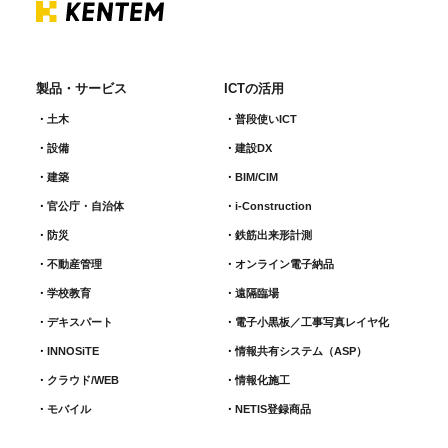
製品・サービス
ICTの活用
土木
普段使いICT
設備
建設DX
建築
BIM/CIM
官公庁・自治体
i-Construction
防災
鉄筋出来形計測​
不動産管理
オンライン電子納品
学校教育
遠隔臨場
デキスパート
電子小黒板／工事写真レイヤ化
INNOSiTE
情報共有システム（ASP）
クラウド/WEB
情報化施工
モバイル
NETIS登録商品