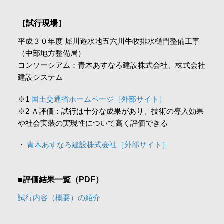
会社情報
［試行現場］
平成３０年度 犀川遊水地五六川牛牧排水樋門整備工事
採用情報
（中部地方整備局）
コンソーシアム：青木あすなろ建設株式会社、株式会社
建設システム
お問合せ・申込
※1
国土交通省ホームページ［外部サイト］
※2 Ａ評価：試行は十分な成果があり、技術の導入効果
資料請求
や社会実装の実現性について高く評価できる
青木あすなろ建設株式会社［外部サイト］
サイト内検索
■評価結果一覧（PDF）
試行内容（概要）の紹介
マイページ