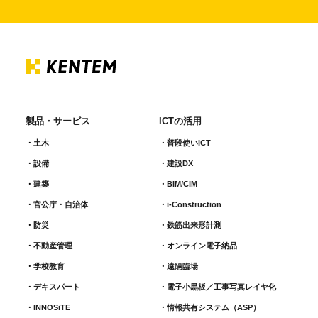
製品・サービス
ICTの活用
土木
普段使いICT
設備
建設DX
建築
BIM/CIM
官公庁・自治体
i-Construction
防災
鉄筋出来形計測​
不動産管理
オンライン電子納品
学校教育
遠隔臨場
デキスパート
電子小黒板／工事写真レイヤ化
INNOSiTE
情報共有システム（ASP）