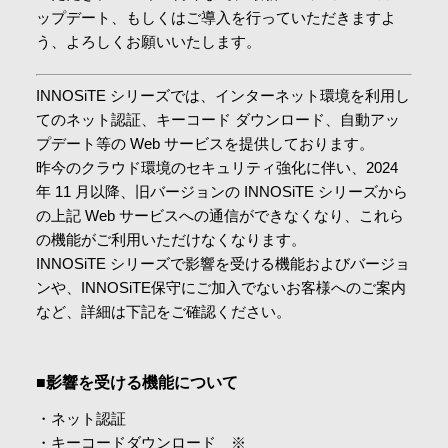
ップデート、もしくはご導入を行っていただきますよ
会社情報
う、よろしくお願いいたします。
採用情報
INNOSiTE シリーズでは、インターネット環境を利用し
てのネット認証、キーコード ダウンロード、自動アッ
プデート等の Web サービスを提供しております。
お問合せ・申込
昨今のクラウド環境のセキュリティ強化に伴い、2024
年 11 月以降、旧バージョンの INNOSiTE シリーズから
の上記 Web サービスへの通信ができなくなり、これら
資料請求
の機能がご利用いただけなくなります。
INNOSiTE シリーズで影響を受ける機能およびバージョ
ンや、INNOSiTE保守にご加入でないお客様へのご案内
サイト内検索
など、詳細は下記をご確認ください。
■影響を受ける機能について
マイページ
・ネット認証​
・キーコードダウンロード ※​