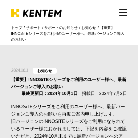
トップ
サポート
サポートのお知らせ
お知らせ
【重要】
INNOSiTEシリーズをご利用のユーザー様へ、最新バージョンご導入
製品・サービス
のお願い​
ICTの活用
2024.10.1
お知らせ
導入事例
【重要】INNOSiTEシリーズをご利用のユーザー様へ、最新
バージョンご導入のお願い​
最終更新日：2024年10月1日
掲載日：2024年7月2日
サポート
INNOSiTEシリーズをご利用のユーザー様へ、最新バー
ジョンご導入のお願い​を再度ご案内申し上げます。
旧バージョンのINNOSiTEシリーズをご利用になられて
イベント・セミナー
いるユーザー様におかれましては、下記を内容をご確認
いただき、2024年10月末までに最新バージョンへのア