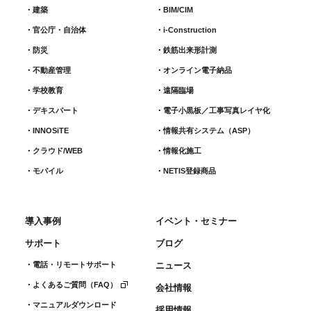
建築
BIM/CIM
官公庁・自治体
i-Construction
防災
鉄筋出来形計測​
不動産管理
オンライン電子納品
学校教育
遠隔臨場
デキスパート
電子小黒板／工事写真レイヤ化
INNOSiTE
情報共有システム（ASP）
クラウド/WEB
情報化施工
モバイル
NETIS登録商品
導入事例
イベント・セミナー
サポート
ブログ
電話・リモートサポート
ニュース
よくあるご質問（FAQ）
会社情報
マニュアルダウンロード
採用情報