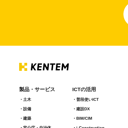
製品・サービス
ICTの活用
土木
普段使いICT
設備
建設DX
建築
BIM/CIM
官公庁・自治体
i-Construction