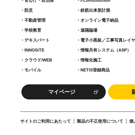
官公庁・自治体
i-Construction
防災
鉄筋出来形計測​
不動産管理
オンライン電子納品
学校教育
遠隔臨場
デキスパート
電子小黒板／工事写真レイ
INNOSiTE
情報共有システム（ASP）
クラウド/WEB
情報化施工
モバイル
NETIS登録商品
マイページ
サイトのご利用にあたって
製品の不正使用について
個