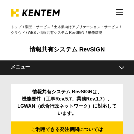
トップ
製品・サービス
土木業向けアプリケーション・サービス
クラウド / WEB
情報共有システム RevSIGN
動作環境
製品・サービス
情報共有システム RevSIGN
ICTの活用
メニュー
導入事例
概要
情報共有システム RevSIGNは、
機能
サポート
機能要件（工事Rev.5.7、業務Rev.1.7）、
導入事例
LGWAN（総合行政ネットワーク）に対応して
います。
遠隔臨場連携
イベント・セミナー
対応発注機関一覧
ご利用できる発注機関については