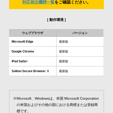
対応発注機関一覧
をご確認ください。
関連製品
会社情報
動作環境
動作環境
採用情報
ウェブブラウザ
バージョン
お問合せ・申込
Microsoft Edge
最新版
Google Chrome
最新版
資料請求
iPad Safari
最新版
Soliton Secure Browser Ⅱ
最新版
サイト内検索
Microsoft、Windowsは、米国 Microsoft Corporation
マイページ
の米国およびその他の国における商標または登録商
標です。