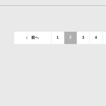
2
前へ
1
3
4