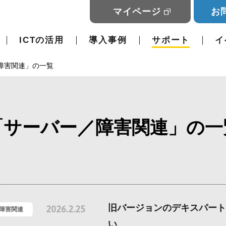
マイページ
お
ICTの活用
導入事例
サポート
イ
障害関連」の一覧
「サーバー／障害関連」の一
旧バージョンのデキスパート
2026.2.25
/障害関連
い