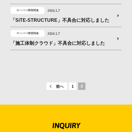
会社情報
2026.1.7
サーバー/障害関連
「SiTE-STRUCTURE」不具合に対応しました
採用情報
2026.1.7
サーバー/障害関連
「施工体制クラウド」不具合に対応しました
お問合せ・申込
資料請求
2
前へ
1
サイト内検索
マイページ
INQUIRY