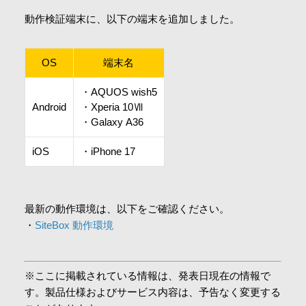
会社情報
動作検証端末に、以下の端末を追加しました。
OS
採用情報
端末名
・AQUOS wish5
Android
・Xperia 10Ⅶ
お問合せ・申込
・Galaxy A36
iOS
・iPhone 17
資料請求
サイト内検索
最新の動作環境は、以下をご確認ください。
・
SiteBox 動作環境
マイページ
※ここに掲載されている情報は、発表日現在の情報で
す。製品仕様およびサービス内容は、予告なく変更する