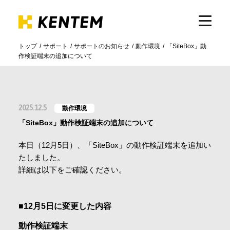
トップ
サポート
サポートのお知らせ
動作環境
「SiteBox」動
作検証端末の追加について
製品・サービス
ICTの活用
2025.12.5
動作環境
「SiteBox」動作検証端末の追加について
導入事例
本日（12月5日）、「SiteBox」の動作検証端末を追加い
たしました。
サポート
詳細は以下をご確認ください。
イベント・セミナー
■12月5日に変更した内容
動作検証端末