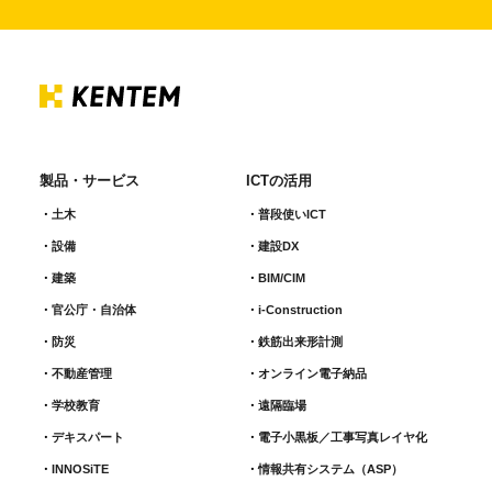
製品・サービス
ICTの活用
土木
普段使いICT
設備
建設DX
建築
BIM/CIM
官公庁・自治体
i-Construction
防災
鉄筋出来形計測​
不動産管理
オンライン電子納品
学校教育
遠隔臨場
デキスパート
電子小黒板／工事写真レイヤ化
INNOSiTE
情報共有システム（ASP）