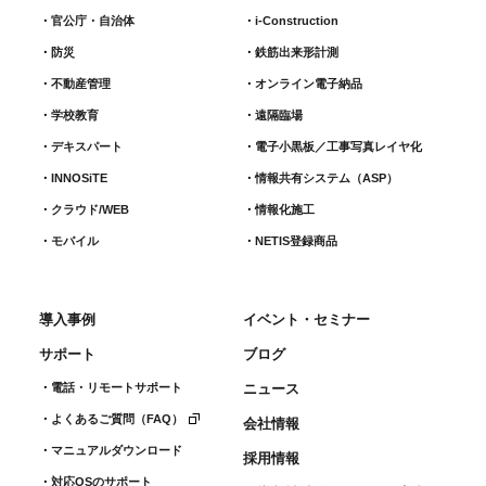
官公庁・自治体
i-Construction
防災
鉄筋出来形計測​
不動産管理
オンライン電子納品
学校教育
遠隔臨場
デキスパート
電子小黒板／工事写真レイヤ化
INNOSiTE
情報共有システム（ASP）
クラウド/WEB
情報化施工
モバイル
NETIS登録商品
導入事例
イベント・セミナー
サポート
ブログ
電話・リモートサポート
ニュース
よくあるご質問（FAQ）
会社情報
マニュアルダウンロード
採用情報
対応OSのサポート