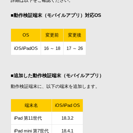
詳細は以下をご確認ください。
会社情報
■動作検証端末（モバイルアプリ）対応OS
採用情報
OS
変更前
変更後
お問合せ・申込
iOS/iPadOS
16 ～ 18
17 ～ 26
資料請求
■追加した動作検証端末（モバイルアプリ）
動作検証端末に、以下の端末を追加します。
サイト内検索
端末名
iOS/iPad OS
iPad 第11世代
18.3.2
マイページ
iPad mini 第7世代
18.4.1