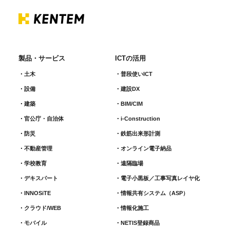
製品・サービス
ICTの活用
土木
普段使いICT
設備
建設DX
建築
BIM/CIM
官公庁・自治体
i-Construction
防災
鉄筋出来形計測​
不動産管理
オンライン電子納品
学校教育
遠隔臨場
デキスパート
電子小黒板／工事写真レイヤ化
INNOSiTE
情報共有システム（ASP）
クラウド/WEB
情報化施工
モバイル
NETIS登録商品