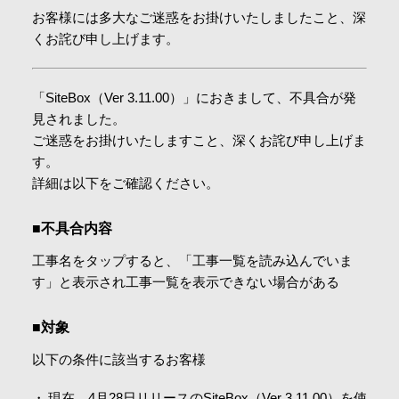
お客様には多大なご迷惑をお掛けいたしましたこと、深
会社情報
くお詫び申し上げます。
採用情報
「SiteBox（Ver 3.11.00）」におきまして、不具合が発
見されました。
ご迷惑をお掛けいたしますこと、深くお詫び申し上げま
お問合せ・申込
す。
詳細は以下をご確認ください。
資料請求
■不具合内容
工事名をタップすると、「工事一覧を読み込んでいま
サイト内検索
す」と表示され工事一覧を表示できない場合がある
■対象
マイページ
以下の条件に該当するお客様
現在、4月28日リリースのSiteBox（Ver 3.11.00）を使