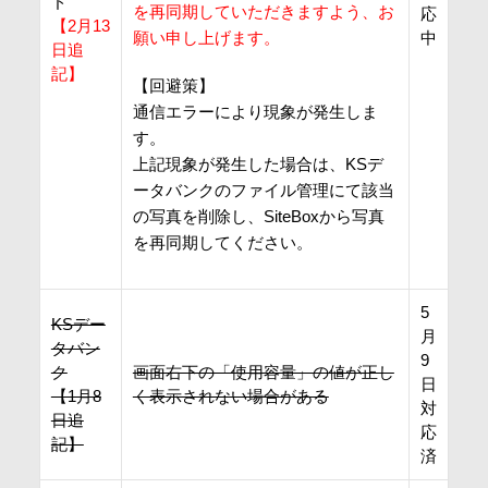
ド
を再同期していただきますよう、お
応
【2月13
願い申し上げます。
中
日追
記】
【回避策】
通信エラーにより現象が発生しま
す。
上記現象が発生した場合は、KSデ
ータバンクのファイル管理にて該当
の写真を削除し、SiteBoxから写真
を再同期してください。
5
KSデー
月
タバン
9
ク
画面右下の「使用容量」の値が正し
日
【1月8
く表示されない場合がある
対
日追
応
記】
済