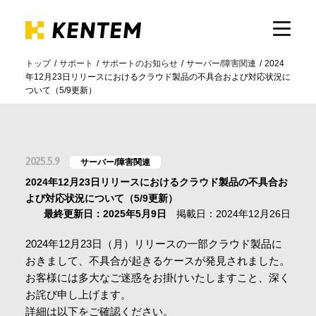
トップ
サポート
サポートのお知らせ
サーバー/障害関連
2024
年12月23日リリースにおけるクラウド製品の不具合および対応状況に
製品・サービス
ついて（5/9更新）
ICTの活用
2025.5.9
サーバー/障害関連
導入事例
2024年12月23日リリースにおけるクラウド製品の不具合お
よび対応状況について（5/9更新）
最終更新日：2025年5月9日
掲載日：2024年12月26日
サポート
2024年12月23日（月）リリースの一部クラウド製品に
おきまして、不具合が起きるケースが発見されました。
お客様には多大なご迷惑をお掛けいたしますこと、深く
イベント・セミナー
お詫び申し上げます。
詳細は以下をご確認ください。