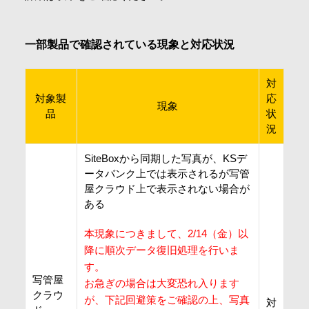
会社情報
一部製品で確認されている現象と対応状況
採用情報
対
対象製
応
現象
お問合せ・申込
品
状
況
SiteBoxから同期した写真が、KSデ
資料請求
ータバンク上では表示されるが写管
屋クラウド上で表示されない場合が
ある
サイト内検索
本現象につきまして、2/14（金）以
降に順次データ復旧処理を行いま
す。
マイページ
写管屋
お急ぎの場合は大変恐れ入ります
クラウ
が、下記回避策をご確認の上、写真
対