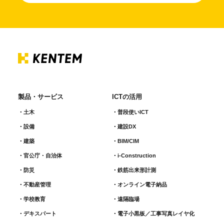
製品・サービス
ICTの活用
土木
普段使いICT
設備
建設DX
建築
BIM/CIM
官公庁・自治体
i-Construction
防災
鉄筋出来形計測​
不動産管理
オンライン電子納品
学校教育
遠隔臨場
デキスパート
電子小黒板／工事写真レイヤ化