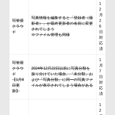
1
2
月
写真情報を編集すると「登録者（撮
写管屋
2
影者）」が最終更新者の名前に変更
クラウ
6
されてしまう
ド
日
※ファイル管理も同様
対
応
済
1
写管屋
月
クラウ
2024年12月22日以前に写真分類を
7
ド
振り分けていた場合、「未分類」お
日
【1月8
よび「写真分類」に同一の写真ファ
対
日更
イルが表示されてしまう場合がある
応
新】
済
1
2