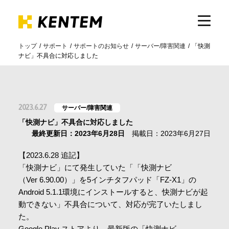
トップ
サポート
サポートのお知らせ
サーバー/障害関連
「快測
ナビ」不具合に対応しました
製品・サービス
ICTの活用
2023.6.27
サーバー/障害関連
「快測ナビ」不具合に対応しました
導入事例
最終更新日：2023年6月28日
掲載日：2023年6月27日
【2023.6.28 追記】
サポート
「快測ナビ」にて発生していた「「快測ナビ
（Ver 6.90.00）」を5インチタフパッド「FZ-X1」の
Android 5.1.1環境にインストールすると、快測ナビが起
イベント・セミナー
動できない」不具合について、対応が完了いたしまし
た。
Google Play ストアより、最新版の「快測ナビ