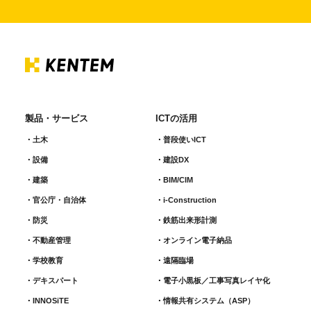
製品・サービス
ICTの活用
土木
普段使いICT
設備
建設DX
建築
BIM/CIM
官公庁・自治体
i-Construction
防災
鉄筋出来形計測​
不動産管理
オンライン電子納品
学校教育
遠隔臨場
デキスパート
電子小黒板／工事写真レイヤ化
INNOSiTE
情報共有システム（ASP）