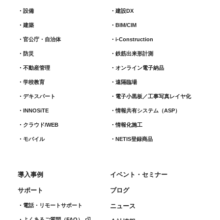
設備
建設DX
建築
BIM/CIM
官公庁・自治体
i-Construction
防災
鉄筋出来形計測​
不動産管理
オンライン電子納品
学校教育
遠隔臨場
デキスパート
電子小黒板／工事写真レイヤ化
INNOSiTE
情報共有システム（ASP）
クラウド/WEB
情報化施工
モバイル
NETIS登録商品
導入事例
イベント・セミナー
サポート
ブログ
電話・リモートサポート
ニュース
よくあるご質問（FAQ）