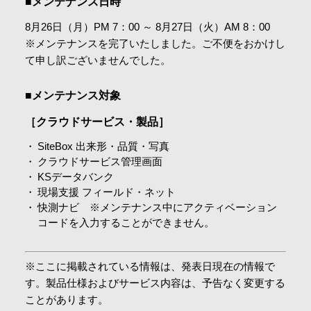
■メンテナンス日時
会社情報
8月26日（月）PM 7：00 ～ 8月27日（火）AM 8：00
※メンテナンスを完了いたしました。ご不便をおかけし
て申し訳ございませんでした。
採用情報
■メンテナンス対象
お問合せ・申込
［クラウドサービス・製品］
SiteBox 出来形・品質・写真
資料請求
クラウドサービス管理画面
KSデータバンク
現場支援 フィールド・ネット
快測ナビ ※メンテナンス中にアクティベーション
サイト内検索
コードを入力することができません。
※ここに掲載されている情報は、発表日現在の情報で
マイページ
す。製品仕様およびサービス内容は、予告なく変更する
ことがあります。