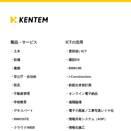
製品・サービス
ICTの活用
土木
普段使いICT
設備
建設DX
建築
BIM/CIM
官公庁・自治体
i-Construction
防災
鉄筋出来形計測​
不動産管理
オンライン電子納品
学校教育
遠隔臨場
デキスパート
電子小黒板／工事写真レイヤ化
INNOSiTE
情報共有システム（ASP）
クラウド/WEB
情報化施工