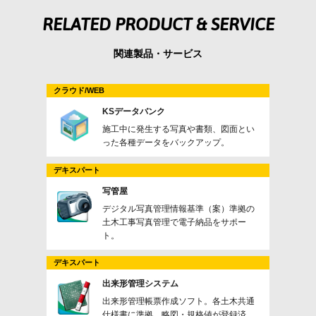
RELATED PRODUCT & SERVICE
関連製品・サービス
クラウド/WEB
KSデータバンク
施工中に発生する写真や書類、図面とい
った各種データをバックアップ。
デキスパート
写管屋
デジタル写真管理情報基準（案）準拠の
土木工事写真管理で電子納品をサポー
ト。
デキスパート
出来形管理システム
出来形管理帳票作成ソフト。各土木共通
仕様書に準拠。略図・規格値が登録済