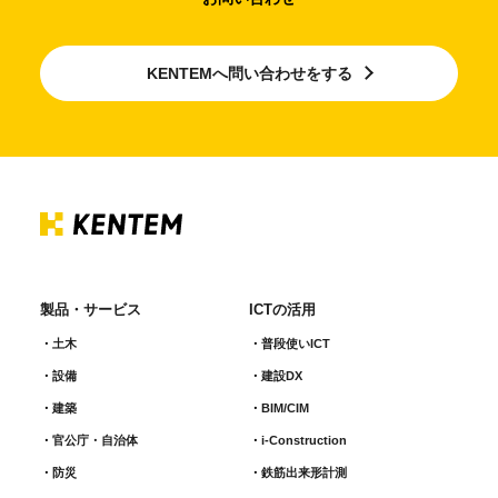
KENTEMへ問い合わせをする
製品・サービス
ICTの活用
土木
普段使いICT
設備
建設DX
建築
BIM/CIM
官公庁・自治体
i-Construction
防災
鉄筋出来形計測​