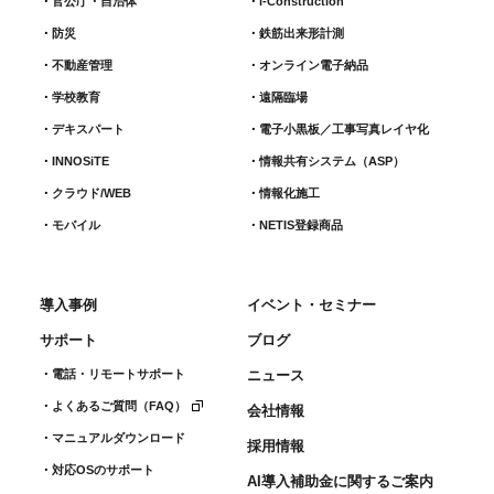
官公庁・自治体
i-Construction
防災
鉄筋出来形計測​
不動産管理
オンライン電子納品
学校教育
遠隔臨場
デキスパート
電子小黒板／工事写真レイヤ化
INNOSiTE
情報共有システム（ASP）
クラウド/WEB
情報化施工
モバイル
NETIS登録商品
導入事例
イベント・セミナー
サポート
ブログ
電話・リモートサポート
ニュース
よくあるご質問（FAQ）
会社情報
マニュアルダウンロード
採用情報
対応OSのサポート
AI導入補助金に関するご案内