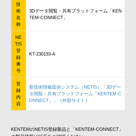
技
会社情報
術
3Dデータ閲覧・共有プラットフォーム「KEN
名
TEM-CONNECT」
称
採用情報
NE
TIS
お問合せ・申込
登
KT-230193-A
録
番
資料請求
号
登
新技術情報提供システム（NETIS）「3Dデー
録
サイト内検索
タ閲覧・共有プラットフォーム「KENTEM-C
内
ONNECT」」［外部サイト］
容
マイページ
KENTEMのNETIS登録製品と「KENTEM-CONNECT」