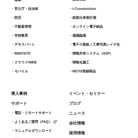
官公庁・自治体
i-Construction
防災
鉄筋出来形計測​
不動産管理
オンライン電子納品
学校教育
遠隔臨場
デキスパート
電子小黒板／工事写真レイヤ化
INNOSiTE
情報共有システム（ASP）
クラウド/WEB
情報化施工
モバイル
NETIS登録商品
導入事例
イベント・セミナー
サポート
ブログ
電話・リモートサポート
ニュース
よくあるご質問（FAQ）
会社情報
マニュアルダウンロード
採用情報