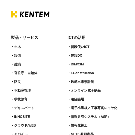
製品・サービス
ICTの活用
土木
普段使いICT
設備
建設DX
建築
BIM/CIM
官公庁・自治体
i-Construction
防災
鉄筋出来形計測​
不動産管理
オンライン電子納品
学校教育
遠隔臨場
デキスパート
電子小黒板／工事写真レイヤ化
INNOSiTE
情報共有システム（ASP）
クラウド/WEB
情報化施工
モバイル
NETIS登録商品