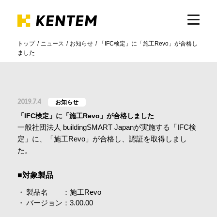
トップ
ニュース
お知らせ
「IFC検定」に「施工Revo」が合格し
ました
製品・サービス
ICTの活用
2019.7.4
お知らせ
「IFC検定」に「施工Revo」が合格しました
導入事例
一般社団法人 buildingSMART Japanが実施する「IFC検
定」に、「施工Revo」が合格し、認証を取得しまし
た。
サポート
■対象製品
製品名 ：施工Revo
イベント・セミナー
バージョン：3.00.00