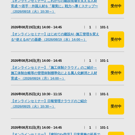
【オンラインセミナー】これからの建設現場を支える人材
会社情報
受付中
育成 〜若手・外国人材を「着実に」戦力へ導くステップ〜
（2026/08/18（火）10:30～）
採用情報
2026年08月19日(水)
14:00 - 14:45
1
101-1
【オンラインセミナー】はじめての建設AI -施工管理を変え
受付中
る“使えるAI”の基礎-（2026/08/19（水）14:00～）
お問合せ・申込
2026年08月24日(月)
14:00 - 14:45
1
101-1
【オンラインセミナー】「施工体制クラウド」のご紹介～
資料請求
受付中
施工体制台帳等の管理体制標準化による属人化解消と人材
育成～（2026/08/24（月）14:00～）
サイト内検索
2026年08月25日(火)
10:30 - 11:15
1
101-1
【オンラインセミナー】日報管理クラウドのご紹介
受付中
（2026/08/25（火）10:30～）
マイページ
2026年08月31日(月)
14:00 - 14:45
1
101-1
【オンラインセミナー】【建設DX×防災】日常業務の延長で