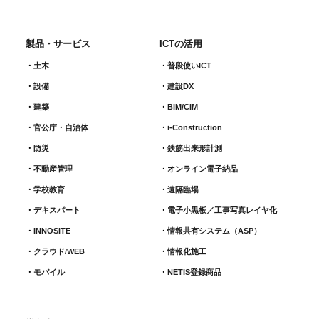
製品・サービス
ICTの活用
土木
普段使いICT
設備
建設DX
建築
BIM/CIM
官公庁・自治体
i-Construction
防災
鉄筋出来形計測​
不動産管理
オンライン電子納品
学校教育
遠隔臨場
デキスパート
電子小黒板／工事写真レイヤ化
INNOSiTE
情報共有システム（ASP）
クラウド/WEB
情報化施工
モバイル
NETIS登録商品