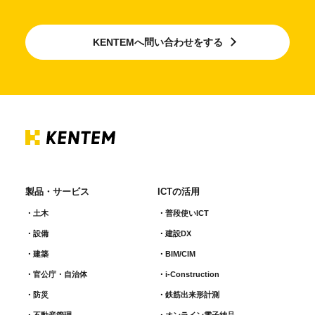
KENTEMへ問い合わせをする
製品・サービス
ICTの活用
土木
普段使いICT
設備
建設DX
建築
BIM/CIM
官公庁・自治体
i-Construction
防災
鉄筋出来形計測​
不動産管理
オンライン電子納品