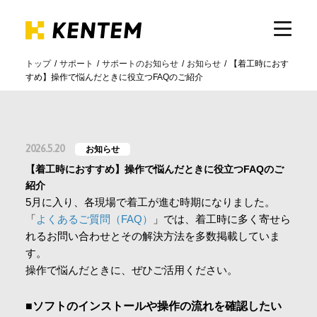
トップ
サポート
サポートのお知らせ
お知らせ
【着工時におす
すめ】操作で悩んだときに役立つFAQのご紹介
製品・サービス
ICTの活用
2026.5.20
お知らせ
【着工時におすすめ】操作で悩んだときに役立つFAQのご
導入事例
紹介
5月に入り、各現場で着工が進む時期になりました。
「
よくあるご質問（FAQ）
」では、着工時に多く寄せら
サポート
れるお問い合わせとその解決方法を多数掲載していま
す。
操作で悩んだときに、ぜひご活用ください。
イベント・セミナー
■ソフトのインストールや操作の流れを確認したい