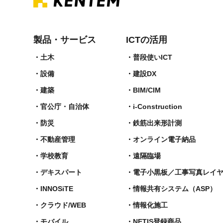
製品・サービス
ICTの活用
土木
普段使いICT
設備
建設DX
建築
BIM/CIM
官公庁・自治体
i-Construction
防災
鉄筋出来形計測​
不動産管理
オンライン電子納品
学校教育
遠隔臨場
デキスパート
電子小黒板／工事写真レイ
INNOSiTE
情報共有システム（ASP）
クラウド/WEB
情報化施工
モバイル
NETIS登録商品