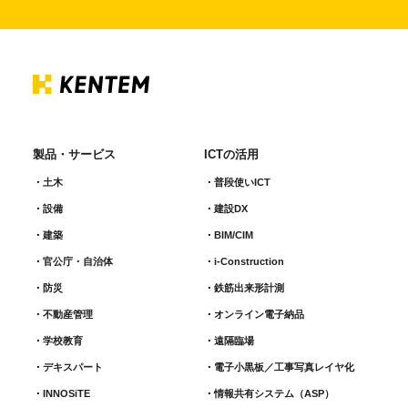
製品・サービス
ICTの活用
土木
普段使いICT
設備
建設DX
建築
BIM/CIM
官公庁・自治体
i-Construction
防災
鉄筋出来形計測​
不動産管理
オンライン電子納品
学校教育
遠隔臨場
デキスパート
電子小黒板／工事写真レイヤ化
INNOSiTE
情報共有システム（ASP）