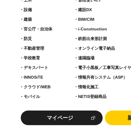
設備
建設DX
建築
BIM/CIM
官公庁・自治体
i-Construction
防災
鉄筋出来形計測​
不動産管理
オンライン電子納品
学校教育
遠隔臨場
デキスパート
電子小黒板／工事写真レイ
INNOSiTE
情報共有システム（ASP）
クラウド/WEB
情報化施工
モバイル
NETIS登録商品
マイページ