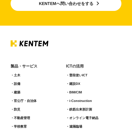
KENTEMへ問い合わせをする
製品・サービス
ICTの活用
土木
普段使いICT
設備
建設DX
建築
BIM/CIM
官公庁・自治体
i-Construction
防災
鉄筋出来形計測​
不動産管理
オンライン電子納品
学校教育
遠隔臨場