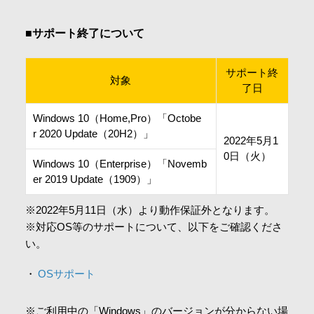
会社情報
■サポート終了について
採用情報
サポート終
対象
了日
お問合せ・申込
Windows 10（Home,Pro）「Octobe
r 2020 Update（20H2）」
2022年5月1
0日（火）
資料請求
Windows 10（Enterprise）「Novemb
er 2019 Update（1909）」
※2022年5月11日（水）より動作保証外となります。
サイト内検索
※対応OS等のサポートについて、以下をご確認くださ
い。
OSサポート
マイページ
※ご利用中の「Windows」のバージョンが分からない場