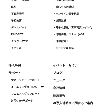
防災
鉄筋出来形計測​
不動産管理
オンライン電子納品
学校教育
遠隔臨場
デキスパート
電子小黒板／工事写真レイヤ化
INNOSiTE
情報共有システム（ASP）
クラウド/WEB
情報化施工
モバイル
NETIS登録商品
導入事例
イベント・セミナー
サポート
ブログ
電話・リモートサポート
ニュース
よくあるご質問（FAQ）
会社情報
マニュアルダウンロード
採用情報
対応OSのサポート
AI導入補助金に関するご案内