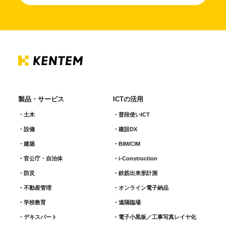
製品・サービス
ICTの活用
土木
普段使いICT
設備
建設DX
建築
BIM/CIM
官公庁・自治体
i-Construction
防災
鉄筋出来形計測​
不動産管理
オンライン電子納品
学校教育
遠隔臨場
デキスパート
電子小黒板／工事写真レイヤ化