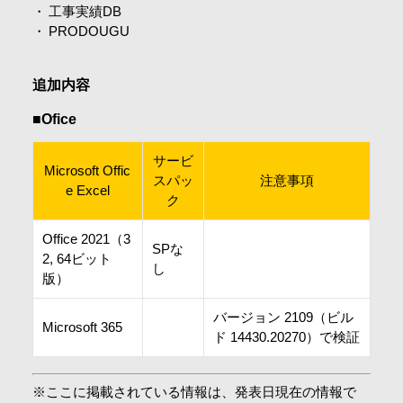
工事実績DB
会社情報
PRODOUGU
採用情報
追加内容
■Ofice
お問合せ・申込
サービ
Microsoft Offic
スパッ
注意事項
e Excel
ク
資料請求
Office 2021（3
SPな
2, 64ビット
し
サイト内検索
版）
バージョン 2109（ビル
Microsoft 365
ド 14430.20270）で検証
マイページ
※ここに掲載されている情報は、発表日現在の情報で