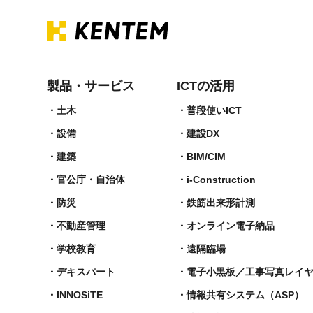
製品・サービス
ICTの活用
土木
普段使いICT
設備
建設DX
建築
BIM/CIM
官公庁・自治体
i-Construction
防災
鉄筋出来形計測​
不動産管理
オンライン電子納品
学校教育
遠隔臨場
デキスパート
電子小黒板／工事写真レイ
INNOSiTE
情報共有システム（ASP）