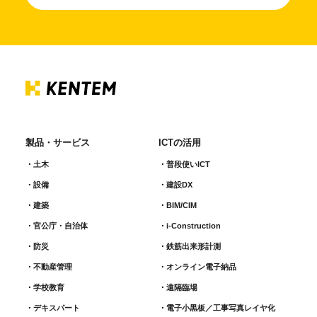
製品・サービス
ICTの活用
土木
普段使いICT
設備
建設DX
建築
BIM/CIM
官公庁・自治体
i-Construction
防災
鉄筋出来形計測​
不動産管理
オンライン電子納品
学校教育
遠隔臨場
デキスパート
電子小黒板／工事写真レイヤ化