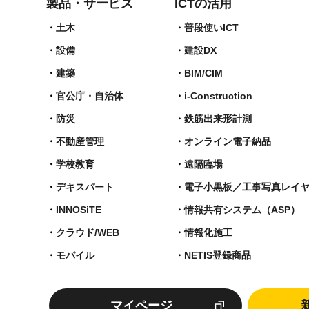
製品・サービス
ICTの活用
土木
普段使いICT
設備
建設DX
建築
BIM/CIM
官公庁・自治体
i-Construction
防災
鉄筋出来形計測​
不動産管理
オンライン電子納品
学校教育
遠隔臨場
デキスパート
電子小黒板／工事写真レイ
INNOSiTE
情報共有システム（ASP）
クラウド/WEB
情報化施工
モバイル
NETIS登録商品
マイページ