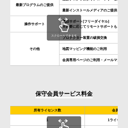
最新プログラムのご提供
会社情報
最新インストールメディアのご提供
電話サポート[フリーダイヤル]
操作サポート
採用情報
※必要に応じてリモートサポートもご利用
スクロールできます
プロテクター装置の破損交換
お問合せ・申込
その他
地図マッピング機能のご利用
会員専用ページのご利用・メールマガジン
資料請求
サイト内検索
保守会員サービス料金
所有ライセンス数
会員の種
マイページ
1
1ライセンス