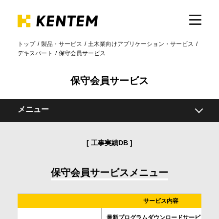
トップ
製品・サービス
土木業向けアプリケーション・サービス
デキスパート
保守会員サービス
製品・サービス
保守会員サービス
ICTの活用
メニュー
導入事例
保守会員サービスの種類
工事実績DB
デキスパート
サポート
INNOSiTE
保守会員サービスメニュー
イベント・セミナー
サービス内容
最新プログラムダウンロードサービス