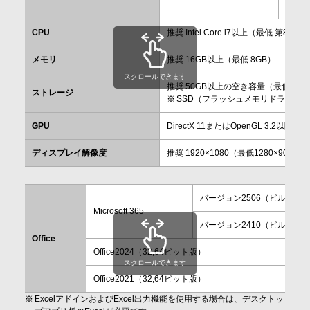
23H2
会社情報
CPU
推奨 Intel Core i7以上（最低 第8世代以降
メモリ
推奨 16GB以上（最低 8GB）
採用情報
スクロールできます
推奨 50GB以上の空き容量（最低 20
ストレージ
SSD（フラッシュメモリドライブ
お問合せ・申込
GPU
DirectX 11またはOpenGL 3.2以降
ディスプレイ解像度
推奨 1920×1080（最低1280×900）
資料請求
バージョン2506（ビルド1892
サイト内検索
Microsoft 365
バージョン2410（ビルド 16.0
Office
Office2024（32,64ビット版）
スクロールできます
マイページ
Office2021（32,64ビット版）
ExcelアドインおよびExcel出力機能を使用する場合は、デスクトッ