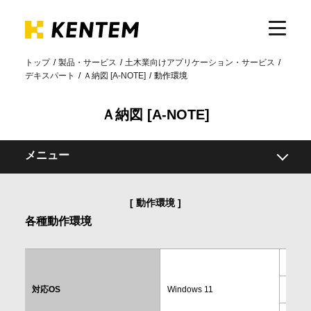
トップ
製品・サービス
土木業向けアプリケーション・サービス
デキスパート
Ａ納図 [A-NOTE]
動作環境
製品・サービス
Ａ納図 [A-NOTE]
ICTの活用
メニュー
導入事例
概要
動作環境
機能
各種動作環境
サポート
要領・基準
25H2
関連製品
イベント・セミナー
対応OS
Windows 11
24H2
動作環境