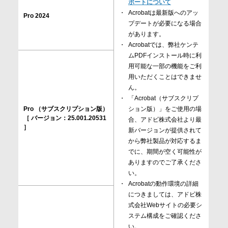
ポートについて
Acrobatは最新版へのアッ
Pro 2024
プデートが必要になる場合
があります。
Acrobatでは、弊社ケンテ
ムPDFインストール時に利
用可能な一部の機能をご利
用いただくことはできませ
ん。
「Acrobat（サブスクリプ
Pro （サブスクリプション版）
ション版）」をご使用の場
［ バージョン：25.001.20531
合、アドビ株式会社より最
］
新バージョンが提供されて
から弊社製品が対応するま
でに、期間が空く可能性が
ありますのでご了承くださ
い。
Acrobatの動作環境の詳細
につきましては、アドビ株
式会社Webサイトの必要シ
ステム構成をご確認くださ
い。