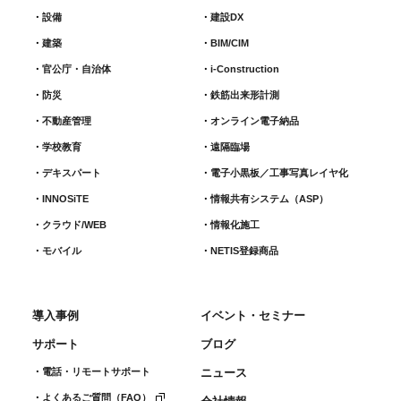
設備
建設DX
建築
BIM/CIM
官公庁・自治体
i-Construction
防災
鉄筋出来形計測​
不動産管理
オンライン電子納品
学校教育
遠隔臨場
デキスパート
電子小黒板／工事写真レイヤ化
INNOSiTE
情報共有システム（ASP）
クラウド/WEB
情報化施工
モバイル
NETIS登録商品
導入事例
イベント・セミナー
サポート
ブログ
電話・リモートサポート
ニュース
よくあるご質問（FAQ）