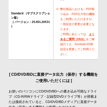
弊社製品における、PDF取
Standard （サブスクリプショ
り込み・PDF出力等の機能
ン版）
をご利用いただけますが、
［ バージョン：25.001.20531
一部設定の変更が必要とな
］
ります。
ご利用にあたっては、
よく
あるご質問（FAQ）
をご確
認のうえ、Acrobatの印刷
設定を変更してご利用くだ
さい。
CD/DVD/BDに直接データ出力（保存）する機能を
ご使用いただくには
お使いのパソコンにCD/DVD/BDへの書き込み可能なドライ
ブ（CD-R/RWドライブ・記録型DVDドライブ等）が搭載ま
たは接続されていると、CD/DVD/BDメディアに直接データ