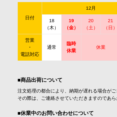
12月
日付
18
19
20
21
（木）
（金）
（土）
（日
営業
臨時
・
通常
休業
休業
電話対応
■商品出荷について
注文処理の都合により、納期が遅れる場合がご
その際は、ご連絡させていただきますのであら
■休業中のお問い合わせについて