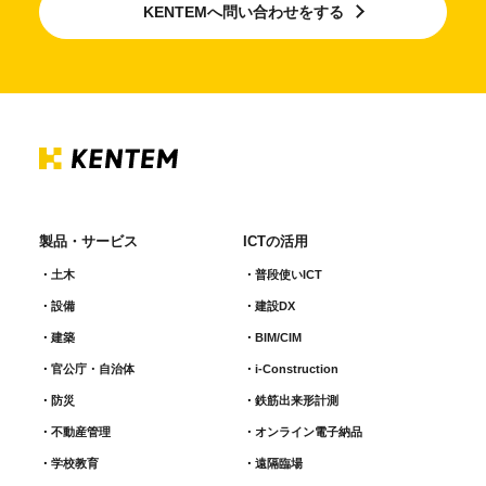
KENTEMへ問い合わせをする
製品・サービス
ICTの活用
土木
普段使いICT
設備
建設DX
建築
BIM/CIM
官公庁・自治体
i-Construction
防災
鉄筋出来形計測​
不動産管理
オンライン電子納品
学校教育
遠隔臨場