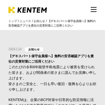
トップ
ニュース
お知らせ
【デキスパート保守会員様へ】無料の
安否確認アプリを貴社の災害対策にご活用ください
製品・サービス
ICTの活用
2024.1.10
お知らせ
【デキスパート保守会員様へ】無料の安否確認アプリを貴
導入事例
社の災害対策にご活用ください
このたびの令和6年能登半島地震により被害を受けられ
た皆さま、および関係者の皆さまに謹んでお見舞い申し
サポート
上げます。
皆さまのご安全と、一日も早い復旧・復興を心よりお祈
り申し上げます。
イベント・セミナー
KENTEMは、企業のBCP対策や日常的な防災情報に活