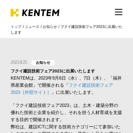
トップ
ニュース
お知らせ
フクイ建設技術フェア2023に出展いた
します
製品・サービス
ICTの活用
2023.8.25
お知らせ
フクイ建設技術フェア2023に出展いたします
導入事例
KENTEMは、2023年9月6日（水）、7日（木）、「福井
県産業会館」で開催される「
フクイ建設技術フェア
2023［外部サイト］
」に出展いたします。
サポート
「フクイ建設技術フェア2023」は、土木・建築分野の
優れた技術と企業を紹介し、それを担う人材育成を支援
イベント・セミナー
する目的で開催されます。
弊社は、建設ICTに関する技術カテゴリーにて参加いた