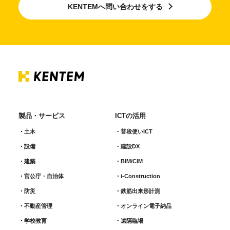
KENTEMへ問い合わせをする
製品・サービス
ICTの活用
土木
普段使いICT
設備
建設DX
建築
BIM/CIM
官公庁・自治体
i-Construction
防災
鉄筋出来形計測​
不動産管理
オンライン電子納品
学校教育
遠隔臨場