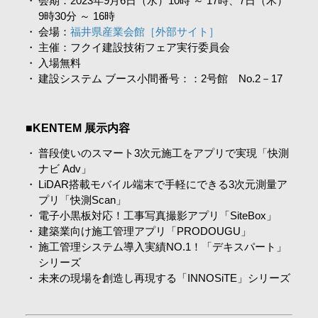
会期：2023年9月6日（水）10時 ～ 17時、7日（木）
9時30分 ～ 16時
会場：
福井県産業会館［外部サイト］
主催：フクイ建設技術フェア実行委員会
入場無料
建設システム ブース小間番号：：2号館 No.2－17
■KENTEM 展示内容
普段使いのスマート3次元施工をアプリで実現「快測
ナビ Adv」
LiDAR搭載モバイル端末で手軽にできる3次元測量ア
プリ「快測Scan」
電子小黒板対応！工事写真撮影アプリ「SiteBox」
建築業向け施工管理アプリ「PRODOUGU」
施工管理システム導入実績NO.1！「デキスパート」
シリーズ
未来の現場を創造し再現する「INNOSiTE」シリーズ